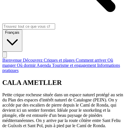
Français
Bienvenue
Découvrez
Criques et plages
Comment arriver
Où
manger
Où dormir
Agenda
Tourisme et engagement
Informations
pratiques
CALA AMETLLER
Petite crique rocheuse située dans un espace naturel protégé au sein
du Plan des espaces d'intérêt naturel de Catalogne (PEIN). On y
accède par des escaliers de pierre depuis le Camí de Ronda, qui
devient ici un sentier forestier. Idéale pour le snorkeling et la
plongée, elle est entourée d'un beau paysage de pinèdes
méditerranéennes. On y arrive par la route côtière entre Sant Feliu
de Guíxols et Sant Pol, puis à pied par le Camí de Ronda.